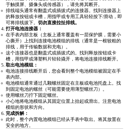
于触摸屏、摄像头或传感器），请先将其断开。
排线端头通常有翻盖式或插拔式的连接器。找到连接器上
的释放按钮或卡槽，用指甲或专用工具轻轻按下/滑动，即
可将排线拔下。
切勿直接拉扯排线。
打开电池连接器：
在手表内部主板（主板上通常覆盖有一层保护膜，需要小
心撕开）上找到连接电池模组的排线（通常是一根较粗的
排线，用于传输数据和充电）。
这个连接器也是翻盖式或插拔式的。找到释放按钮或卡
槽，用指甲或薄塑料片轻轻撬开，将电池连接排线断开。
取出电池模组：
电池连接排线断开后，您会看到整个电池模组被固定在手
表内部。
电池模组通常通过几颗螺丝固定在主板或电池托盘上。找
到固定电池的螺丝（可能需要使用薄型螺丝刀）。
使用螺丝刀拧下固定螺丝。
小心地将电池模组从其固定位置上抬起或滑出。注意电池
模组的形状和方向。
完成拆解：
此时，整个内置电池模组已经从手表中取出。将其放置在
安全的地方。