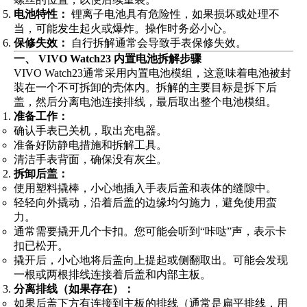
电池特性：
锂离子电池具有危险性，如果损坏或处理不
当，可能发生起火或爆炸。操作时务必小心。
保修失效：
自行拆解通常会导致手表保修失效。
一、 VIVO Watch23 内置电池拆解步骤
VIVO Watch23通常采用内置电池模组，这意味着电池被封
装在一个不可拆卸的壳体内。拆解的主要目标是拆下后
盖，然后分离电池连接排线，最后取出整个电池模组。
准备工作：
确认手表已关机，取出充电器。
准备好防静电措施和拆解工具。
清洁手表背面，确保没有灰尘。
拆卸后盖：
使用塑料撬棒，小心地插入手表后盖和表体的缝隙中。
轻轻向外撬动，沿着后盖的边缘均匀施力，避免使用蛮
力。
通常需要撬开几个卡扣。您可能会听到“咔哒”声，表示卡
扣已松开。
撬开后，小心地将后盖向上提起或侧翻取出。可能会发现
一根或两根排线连接着后盖和内部主板。
分离排线（如果存在）：
如果后盖下方有连接到主板的排线（通常是扁平排线，用