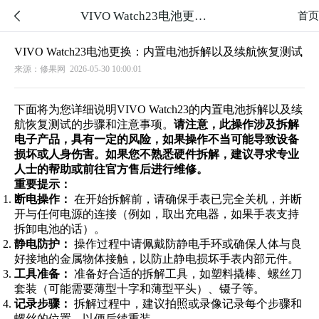
VIVO Watch23电池更换：内置电池拆解以及续航恢复测试

首页
VIVO Watch23电池更换：内置电池拆解以及续航恢复测试
来源：修果网
2026-05-30 10:00:01
下面将为您详细说明VIVO Watch23的内置电池拆解以及续
航恢复测试的步骤和注意事项。
请注意，此操作涉及拆解
电子产品，具有一定的风险，如果操作不当可能导致设备
损坏或人身伤害。如果您不熟悉硬件拆解，建议寻求专业
人士的帮助或前往官方售后进行维修。
重要提示：
断电操作：
在开始拆解前，请确保手表已完全关机，并断
开与任何电源的连接（例如，取出充电器，如果手表支持
拆卸电池的话）。
静电防护：
操作过程中请佩戴防静电手环或确保人体与良
好接地的金属物体接触，以防止静电损坏手表内部元件。
工具准备：
准备好合适的拆解工具，如塑料撬棒、螺丝刀
套装（可能需要薄型十字和薄型平头）、镊子等。
记录步骤：
拆解过程中，建议拍照或录像记录每个步骤和
螺丝的位置，以便后续重装。