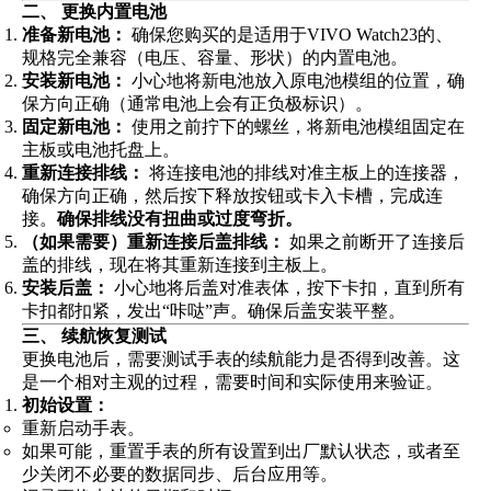
二、 更换内置电池
准备新电池：
确保您购买的是适用于VIVO Watch23的、
规格完全兼容（电压、容量、形状）的内置电池。
安装新电池：
小心地将新电池放入原电池模组的位置，确
保方向正确（通常电池上会有正负极标识）。
固定新电池：
使用之前拧下的螺丝，将新电池模组固定在
主板或电池托盘上。
重新连接排线：
将连接电池的排线对准主板上的连接器，
确保方向正确，然后按下释放按钮或卡入卡槽，完成连
接。
确保排线没有扭曲或过度弯折。
（如果需要）重新连接后盖排线：
如果之前断开了连接后
盖的排线，现在将其重新连接到主板上。
安装后盖：
小心地将后盖对准表体，按下卡扣，直到所有
卡扣都扣紧，发出“咔哒”声。确保后盖安装平整。
三、 续航恢复测试
更换电池后，需要测试手表的续航能力是否得到改善。这
是一个相对主观的过程，需要时间和实际使用来验证。
初始设置：
重新启动手表。
如果可能，重置手表的所有设置到出厂默认状态，或者至
少关闭不必要的数据同步、后台应用等。