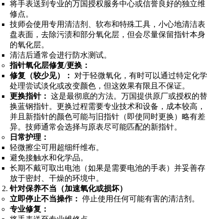
将手表送到专业的万国授权服务中心或信誉良好的独立维
修点。
技师会使用专用清洁剂、软布和特殊工具，小心地清洁表
盘表面，去除污渍和部分氧化层，但会尽量保留指针本身
的氧化层。
清洁后通常会进行防水测试。
指针氧化层修复/更换：
修复（较少见）：
对于轻微氧化，有时可以通过特定化学
处理尝试淡化或改变颜色，但这效果有限且不保证。
更换指针：
这是最彻底的方法。万国提供原厂或授权的替
换蓝钢指针。更换过程需要专业技术和设备，成本较高，
并且新指针的颜色可能与旧指针（即使同时更换）略有差
异。技师通常会选择与原表尽可能匹配的新指针。
日常护理：
轻微擦尘可用超细纤维布。
避免接触水和化学品。
长期不戴可取出电池（如果是需要电池的手表）并妥善存
放于密封、干燥的环境中。
针对保养不当（加速氧化或损坏）
立即停止不当操作：
停止使用任何可能有害的清洁剂。
专业修复：