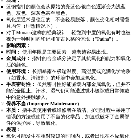
表现：
蓝钢指针的颜色会从原始的亮蓝色/银白色逐渐变为浅蓝
色、灰色、深灰色甚至黑色。
氧化层通常是稳定的，不会轻易脱落，颜色变化相对缓慢
且均匀（理想情况下）。
对于Monaco这样的经典设计，轻微到中度的氧化有时也被
视为一种时间的印记和复古风格的体现（"Patina"）。
影响因素：
时间：
使用年限是主要因素，越老越容易出现。
金属成分：
指针的合金成分决定了其抗氧化的能力和氧化
后的颜色。
使用环境：
长期暴露在极端温度、高湿度或充满化学物质
（如香水、清洁剂）的环境中会加速氧化。
手表密封性：
虽然密封性好能减缓内部金属氧化，但并不
能完全阻止。汗水、湿气仍可能透过微小缝隙或日常佩戴
中的意外接触渗入。
保养不当 (Improper Maintenance)
本质：
指手表使用者或维修者在清洁、护理过程中采用了
错误的方法或使用了不当的化学品，加速或破坏了金属部
件的保护层，导致氧化。
表现：
氧化可能发生在相对较短的时间内，或者出现在不应氧化