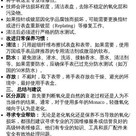
将手表送至专业维修点。
技师会评估损坏程度，清洁表盘，去除不稳定的氧化层和
污染物。
如果指针或镀层因化学品腐蚀而损坏，可能需要更换指针
或进行表盘重新镀层（Replating）等修复工作。
清洁后必须进行严格的防水测试。
改进日常保养习惯：
清洁：
只用超细纤维布擦拭表盘和表带。如果需要，使用
万国或手表品牌推荐的专用清洁剂或微湿的软布。
防水：
避免游泳、潜水、洗浴、接触香水、墨水、清洁剂
等。如果需要防水，应确保手表已过充分防水测试（如万
国的50米防水）。
存放：
不戴时，取下表带，将手表存放在干燥、避光的环
境中，最好使用手表盒。
三、 总结与建议
区分原因：
首先要判断氧化是自然的衰老过程还是人为不
当操作的结果。通常，对于使用多年的Monaco，轻微氧化
倾向于认为是老化。
寻求专业帮助：
无论是老化氧化还是保养不当导致的氧化/
损坏，都强烈建议寻求专业的万国维修服务或信誉良好的
高级钟表维修店。他们有专业的知识、工具和原厂配件来
安全有效地处理问题。