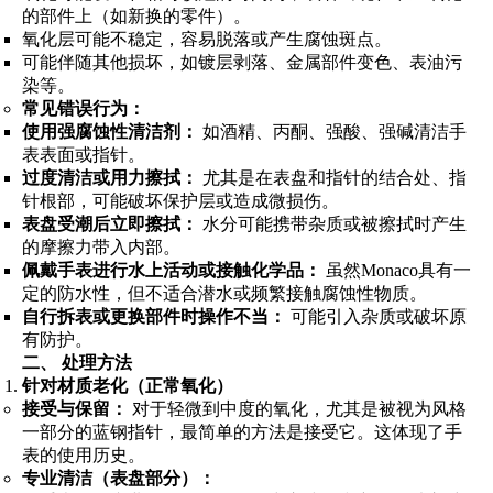
的部件上（如新换的零件）。
氧化层可能不稳定，容易脱落或产生腐蚀斑点。
可能伴随其他损坏，如镀层剥落、金属部件变色、表油污
染等。
常见错误行为：
使用强腐蚀性清洁剂：
如酒精、丙酮、强酸、强碱清洁手
表表面或指针。
过度清洁或用力擦拭：
尤其是在表盘和指针的结合处、指
针根部，可能破坏保护层或造成微损伤。
表盘受潮后立即擦拭：
水分可能携带杂质或被擦拭时产生
的摩擦力带入内部。
佩戴手表进行水上活动或接触化学品：
虽然Monaco具有一
定的防水性，但不适合潜水或频繁接触腐蚀性物质。
自行拆表或更换部件时操作不当：
可能引入杂质或破坏原
有防护。
二、 处理方法
针对材质老化（正常氧化）
接受与保留：
对于轻微到中度的氧化，尤其是被视为风格
一部分的蓝钢指针，最简单的方法是接受它。这体现了手
表的使用历史。
专业清洁（表盘部分）：