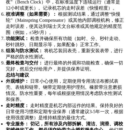
夜”（Bench Clock）中，在标准温度下连续运行（通常是
12小时或更长）。记录机芯的走时误差（快慢程度）。
校准调整（如果需要）：
根据测试结果，通过调整“快慢
轮”（Mainspring Compensator）或其他内部调校机构，修正
走时误差，使其达到瑞士天文台标准或其他规定的精度范
围（例如，±5秒/月）。
功能测试：
检查并确保所有功能（如时、分、秒针走动、
秒针跳秒、日期显示等，如果配备）正常工作。
组装与防水测试：
将机芯装回表壳，重新安装表带，进行
严格的防水性测试。
最终检查与交付：
进行最终的外观和功能检查，确保一切
完好，然后交付给用户，并提供保养证明。
总结与建议
外观维护：
日常小心使用，定期使用专用清洁布擦拭表
壳、表镜和链带。钢带定期使用护理剂。橡胶带注意磨损
情况。防水性重要，每年或根据使用情况考虑防水性测试
和保养。
走时精度：
走时精度是机芯内部运作的结果。保持良好的
日常使用习惯和定期专业保养（通常建议3-5年一次，根据
使用强度调整）是维持精度的最佳方式。
专业服务：
切记，所有涉及内部拆解、清洁、润滑、调校
和维修的工作，都必须交给劳力士授权服务中心。
他们拥