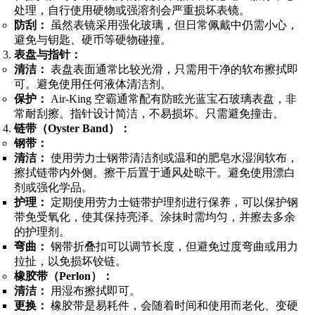
处理，自行使用硬物或强溶剂会严重损坏表镜。
防刮：
虽然表镜采用强化玻璃，但日常佩戴中仍需小心，
避免与钥匙、硬币等硬物碰撞。
表盘与指针：
清洁：
表盘表面通常比较光滑，只需用干净的软布擦拭即
可。避免使用任何液体清洁剂。
保护：
Air-King 空霸通常配有防眩光蓝宝石玻璃表盘，非
常耐刮擦。指针设计简洁，不易损坏。只需避免撞击。
链带（Oyster Band）：
钢带：
清洁：
使用劳力士钢带清洁剂或温和的肥皂水湿润软布，
擦拭链带内外侧。擦干后置于通风处晾干。避免使用漂白
剂或强化学品。
护理：
定期使用劳力士链带护理剂进行保养，可以保护钢
带免受氧化，使其保持亮泽。涂抹时需均匀，并擦去多余
的护理剂。
弯曲：
钢带折叠扣可以调节长度，但避免过度弯曲或用力
拉扯，以免损坏铰链。
橡胶带（Perlon）：
清洁：
用湿布擦拭即可。
更换：
橡胶带是易耗件，会随着时间和使用而老化、变硬