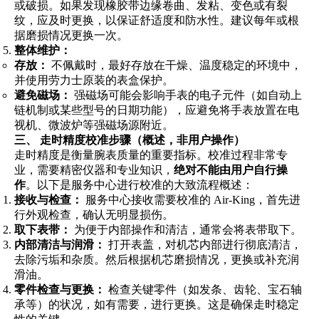
或破损。如果发现橡胶带边缘卷曲、发粘、变色或有裂
纹，应及时更换，以保证舒适度和防水性。建议每年或根
据磨损情况更换一次。
整体维护：
存放：
不佩戴时，最好存放在干燥、温度稳定的环境中，
并使用劳力士原装的表盒保护。
避免磁场：
强磁场可能会影响手表的电子元件（如自动上
链机制或某些型号的日期功能），应避免将手表放置在电
视机、微波炉等强磁场源附近。
三、 走时精度校准步骤（概述，非用户操作）
走时精度是衡量腕表质量的重要指标。校准过程非常专
业，需要精密仪器和专业知识，
绝对不能由用户自行操
作
。以下是服务中心进行校准的大致流程概述：
接收与检查：
服务中心接收需要校准的 Air-King，首先进
行外观检查，确认无明显损伤。
取下表带：
为便于内部操作和清洁，通常会将表带取下。
内部清洁与润滑：
打开表盖，对机芯内部进行彻底清洁，
去除污垢和杂质。然后根据机芯磨损情况，更换或补充润
滑油。
零件检查与更换：
检查关键零件（如发条、齿轮、宝石轴
承等）的状况，如有需要，进行更换。这是确保走时稳定