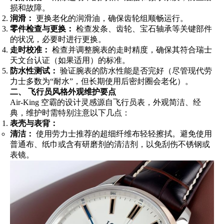
损和故障。
润滑：
更换老化的润滑油，确保齿轮组顺畅运行。
零件检查与更换：
检查发条、齿轮、宝石轴承等关键部件
的状况，必要时进行更换。
走时校准：
检查并调整腕表的走时精度，确保其符合瑞士
天文台认证（如果适用）的标准。
防水性测试：
验证腕表的防水性能是否完好（尽管现代劳
力士多数为“耐水”，但长期使用后密封圈会老化）。
二、 飞行员风格外观维护要点
Air-King 空霸的设计灵感源自飞行员表，外观简洁、经
典，维护时需特别注意以下几点：
表壳与表背：
清洁：
使用劳力士推荐的超细纤维布轻轻擦拭。避免使用
普通布、纸巾或含有研磨剂的清洁剂，以免刮伤不锈钢或
表镜。