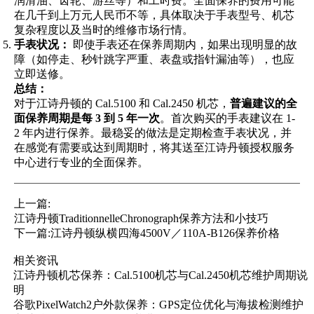
润滑油、齿轮、游丝等）和工时费。全面保养的费用可能
在几千到上万元人民币不等，具体取决于手表型号、机芯
复杂程度以及当时的维修市场行情。
手表状况：
即使手表还在保养周期内，如果出现明显的故
障（如停走、秒针跳字严重、表盘或指针漏油等），也应
立即送修。
总结：
对于江诗丹顿的 Cal.5100 和 Cal.2450 机芯，
普遍建议的全
面保养周期是每 3 到 5 年一次
。首次购买的手表建议在 1-
2 年内进行保养。最稳妥的做法是定期检查手表状况，并
在感觉有需要或达到周期时，将其送至江诗丹顿授权服务
中心进行专业的全面保养。
上一篇:
江诗丹顿TraditionnelleChronograph保养方法和小技巧
下一篇:
江诗丹顿纵横四海4500V／110A-B126保养价格
相关资讯
江诗丹顿机芯保养：Cal.5100机芯与Cal.2450机芯维护周期说
明
谷歌PixelWatch2户外款保养：GPS定位优化与海拔检测维护