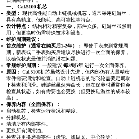
日期跳字等）。
一、 Cal.5100 机芯
类型：
现代高性能自动上链机械机芯，通常采用硅游丝，
具有高精度、低能耗、高可靠性等特点。
设计特点：
结构相对精密复杂，部件众多。硅游丝虽然耐
用，但更换时仍需特殊技术和设备。
维护周期建议：
首次维护（通常在购买后1-2年）：
即使手表未到常规周
期，新表或二手表购买后建议尽快进行一次全面的保养，
以确保状态最佳并消除潜在问题。
常规维护周期：
一般建议
每3到5年
进行一次全面保养。
原因：
Cal.5100机芯虽然设计先进，但内部仍有大量精密
零件需要润滑和检查。自动上链机芯的陀飞轮需要定期取
下检查和润滑。硅游丝虽然寿命长，但在保养时通常也会
检查其状态，如有需要也会更换（但更换硅游丝的成本较
高）。
保养内容（全面保养）：
启动机芯，检查运行状况和精度。
分解机芯。
清洁所有内部零件。
更换所有润滑油。
检查并更换磨损零件（齿轮、擒纵叉、中心轮等）。