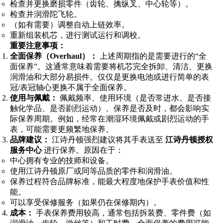
检查并更换磨损零件（齿轮、擒纵叉、中心轮等）。
检查并润滑陀飞轮。
（如有需要）调整自动上链效率。
重新组装机芯，进行测试运行和调校。
重要注意事项：
全面保养（Overhaul）：
上述周期指的是需要进行的“全
面保养”。这通常意味着需要将机芯完全拆卸、清洁、更换
润滑油和大部分易损件。仅仅是更换电池或进行简单的表
冠/表冠轴心更换不属于全面保养。
使用与佩戴：
佩戴频率、使用环境（是否常进水、是否接
触化学品、是否剧烈运动）、保养是否及时，都会影响实
际保养周期。例如，经常在潮湿环境佩戴或剧烈运动的手
表，可能需要更频繁地保养。
品牌建议：
江诗丹顿强烈建议将其手表送至
江诗丹顿授权
服务中心
进行保养。原因在于：
中心拥有专业的技师和设备。
使用江诗丹顿原厂或同等品质的零件和润滑油。
保养过程符合品牌标准，能最大程度地保护手表价值和性
能。
可以享受保修服务（如果仍在保修期内）。
成本：
手表保养费用较高，通常包括拆装费、零件费（如