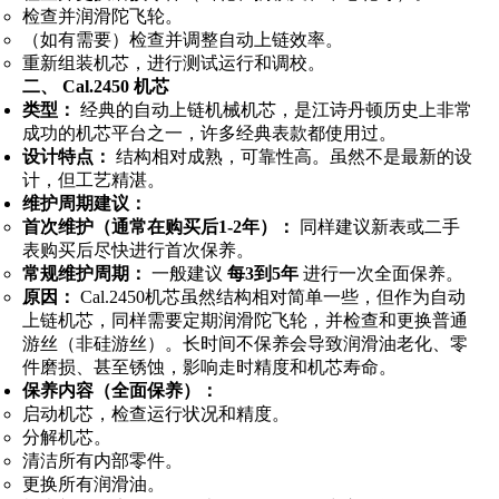
检查并润滑陀飞轮。
（如有需要）检查并调整自动上链效率。
重新组装机芯，进行测试运行和调校。
二、 Cal.2450 机芯
类型：
经典的自动上链机械机芯，是江诗丹顿历史上非常
成功的机芯平台之一，许多经典表款都使用过。
设计特点：
结构相对成熟，可靠性高。虽然不是最新的设
计，但工艺精湛。
维护周期建议：
首次维护（通常在购买后1-2年）：
同样建议新表或二手
表购买后尽快进行首次保养。
常规维护周期：
一般建议
每3到5年
进行一次全面保养。
原因：
Cal.2450机芯虽然结构相对简单一些，但作为自动
上链机芯，同样需要定期润滑陀飞轮，并检查和更换普通
游丝（非硅游丝）。长时间不保养会导致润滑油老化、零
件磨损、甚至锈蚀，影响走时精度和机芯寿命。
保养内容（全面保养）：
启动机芯，检查运行状况和精度。
分解机芯。
清洁所有内部零件。
更换所有润滑油。