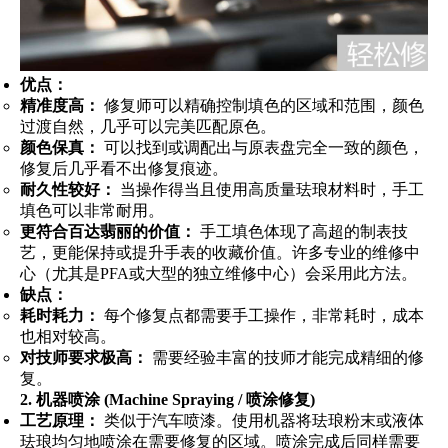
优点：
精准度高：
修复师可以精确控制填色的区域和范围，颜色
过渡自然，几乎可以完美匹配原色。
颜色保真：
可以找到或调配出与原表盘完全一致的颜色，
修复后几乎看不出修复痕迹。
耐久性较好：
当操作得当且使用高质量珐琅材料时，手工
填色可以非常耐用。
更符合百达翡丽的价值：
手工填色体现了高超的制表技
艺，更能保持或提升手表的收藏价值。许多专业的维修中
心（尤其是PFA或大型的独立维修中心）会采用此方法。
缺点：
耗时耗力：
每个修复点都需要手工操作，非常耗时，成本
也相对较高。
对技师要求极高：
需要经验丰富的技师才能完成精细的修
复。
2. 机器喷涂 (Machine Spraying / 喷涂修复)
工艺原理：
类似于汽车喷漆。使用机器将珐琅粉末或液体
珐琅均匀地喷涂在需要修复的区域。喷涂完成后同样需要