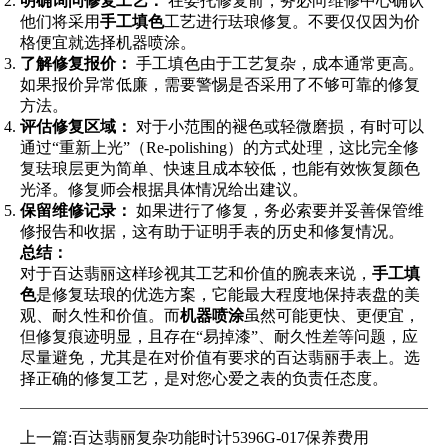
明确询问修复工艺：
在委托修复前，务必向维修中心确认
他们将采用
手工填色
工艺进行珐琅修复。不要仅仅因为价
格便宜就选择机器喷涂。
了解修复报价：
手工填色由于工艺复杂，成本通常更高。
如果报价异常低廉，需要警惕是否采用了不够可靠的修复
方法。
评估修复区域：
对于小范围的褪色或轻微磨损，有时可以
通过“重新上光”（Re-polishing）的方式处理，这比完全修
复珐琅层更为简单、快速且成本较低，也能有效恢复颜色
光泽。修复师会根据具体情况给出建议。
保留维修记录：
如果进行了修复，务必索要并妥善保管维
修报告和收据，这有助于证明手表的历史和修复情况。
总结：
对于百达翡丽这样珍视其工艺和价值的腕表来说，
手工填
色
是修复珐琅的优选方案，它能最大程度地保持表盘的美
观、耐久性和价值。而
机器喷涂
虽然可能更快、更便宜，
但修复痕迹明显，且存在“易掉漆”、耐久性差等问题，应
尽量避免，尤其是在对价值有要求的百达翡丽手表上。选
择正确的修复工艺，是对您心爱之表的负责任态度。
上一篇:
百达翡丽复杂功能时计5396G-017保养费用