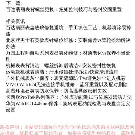
下一篇:
百达翡丽表背螺丝更换：扭矩控制技巧与密封胶圈重置
相关资讯
百达翡丽表盘珐琅修复避坑：手工填色工艺，机器喷涂易掉
漆
北京牌男士石英款表针错位维修：安装偏差vs管轮松动解决
办法
万国工程师自动系列表盘氧化维修：材质老化vs保养不当处
理
机械表表背清洁：螺丝拆卸后清洁vs安装密封性恢复
运动款机械表清洁：汗水侵蚀处理办法s快速清洁流程
户外机械表灰尘保养：表壳缝隙防尘vs避免沙尘进入机芯
VIVO Watch24无法连接手机维修：蓝牙重置以及配对删除
高温环境石英表防水保养：防高温导致密封失效
卡西欧ProTrek系列保养：户外表功能测试与传感器清洁方法
华为WatchGT446mm保养：旋转表冠功能检测与表盘自定义
设置
版权声明：本站资讯除标注“原创”外的信息均来自互联网以及网
友投稿，版权归属于原始作者，如果有侵犯到您的权益，请联系