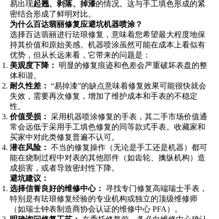
易出现
起翘、剥落、掉漆
的情况。这与手工填色形成的紧
密结合形成了鲜明对比。
为什么百达翡丽修复应避坑机器喷涂？
选择百达翡丽进行珐琅修复，意味着您希望最大程度地保
持其价值和原始美感。机器喷涂虽然可能在成本上看似有
优势，但从长远来看，它带来的问题是：
美观度下降：
明显的修复痕迹和色差会严重破坏表盘的整
体和谐。
耐久性差：
“易掉漆”的缺点意味着修复效果可能很快就会
失效，需要再次修复，增加了维护成本和手表的不稳定
性。
价值受损：
采用机器喷涂修复的手表，其二手市场价值通
常会远低于采用手工填色修复的同等款式手表。收藏家和
买家中对此类修复普遍不认可。
潜在风险：
不当的修复操作（无论是手工还是机器）都可
能在烧制过程中对表的其他部件（如齿轮、擒纵机构）造
成损害，或者导致密封性下降。
避坑建议：
选择信誉良好的维修中心：
寻找专门修复高端瑞士手表，
特别是有珐琅修复经验的专业机构或独立的顶级维修师
（如瑞士钟表制造商协会认证的维修中心 PFA）。