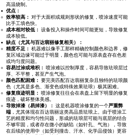
高温烧制。
优点：
效率较高：
对于大面积或规则形状的修复，喷涂速度可能
比手工填色快。
成本相对较低：
设备投入和操作时间可能更短，导致修复
成本较低。
缺点（尤其与百达翡丽修复相关）：
精度不足：
机器难以像手工那样精确控制颜色和边界，修
复区域边缘可能过于明显，颜色也可能与原表盘存在色差
或均匀度问题。
容易过涂或堆积：
喷涂难以控制厚度，容易导致珐琅层过
厚、不平整，甚至产生气泡。
颜色匹配困难：
要完美匹配百达翡丽复杂且独特的珐琅颜
色（尤其是多色、渐变色或特殊效果珐琅）极其困难。
修复痕迹明显：
喷涂修复往往会在表盘上留下明显的修复
痕迹，破坏整体美感。
导致掉漆（易掉漆）：
这是机器喷涂修复的一个
严重弊
端
，尤其体现在百达翡丽这类高品质珐琅上。由于喷涂工
艺的精度和均匀性问题，形成的珐琅层可能与底层的结合
不够牢固，或者存在微小的缺陷（如针孔、气泡），导致
在后续的使用中（如受到撞击、汗水、化学品侵蚀）更容