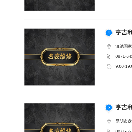
亨吉利
4
滇池国家旅
0871-64
9:00-19:
亨吉利
5
昆明市盘
0871-65