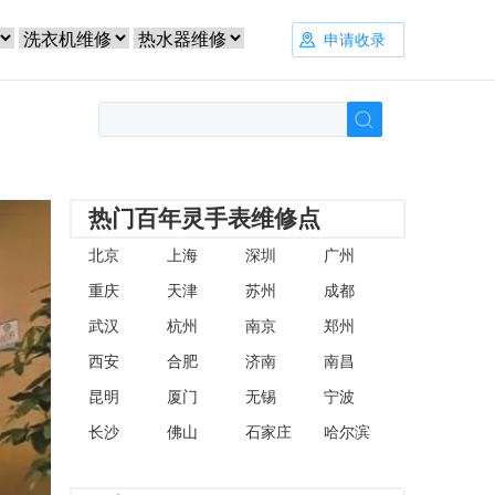
申请收录
热门百年灵手表维修点
北京
上海
深圳
广州
重庆
天津
苏州
成都
武汉
杭州
南京
郑州
西安
合肥
济南
南昌
昆明
厦门
无锡
宁波
长沙
佛山
石家庄
哈尔滨