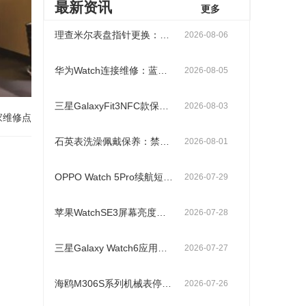
最新资讯
更多
理查米尔表盘指针更换：夜光涂层保护与安装对齐方法
2026-08-06
华为Watch连接维修：蓝牙断连解决办法手机配对失败修复
2026-08-05
三星GalaxyFit3NFC款保养：支付功能调试与感应区清洁技巧
2026-08-03
家维修点
石英表洗澡佩戴保养：禁止原因和热水蒸汽危害
2026-08-01
OPPO Watch 5Pro续航短维修：省电模式设置和耗电检测
2026-07-29
苹果WatchSE3屏幕亮度异常维修：感光传感器清洁vs亮度曲线校准
2026-07-28
三星Galaxy Watch6应用闪退维修：内存清理和应用重装
2026-07-27
海鸥M306S系列机械表停走维修：机芯洗油vs零件更换流程
2026-07-26