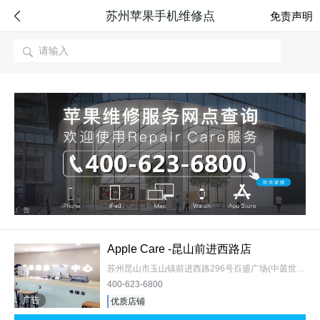
苏州苹果手机维修点

免责声明

Apple Care -昆山前进西路店
苏州昆山市玉山镇前进西路296号百盛广场(中茵世贸广场1号楼11楼1109室)
400-623-6800
广告
优质店铺