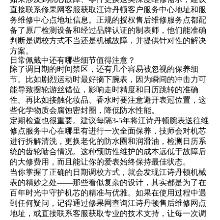
直接联系修果网客服获取江诗丹顿客户服务中心地址和服
务维修中心点地址信息。正规的授权售后维修服务点都配
备了原厂检测设备和经过品牌认证的制表师，他们能准确
判断是调校方式不当还是机械故障，并提供针对性的解决
方案。
日常佩戴中还有哪些细节值得注意？
除了调日期的时间禁区，还有几个容易被忽视的保养细
节。比如剧烈运动时最好摘下腕表，因为瞬间的冲击力可
能导致摆轮游丝错位，影响走时精度和日历跳转的准确
性。再比如接触化妆品、香水时要注意避开表冠位置，这
些化学物质会腐蚀密封圈，降低防水性能。
定期检查也很重要。建议每隔3-5年将江诗丹顿腕表送往维
修点服务中心在哪里有进行一次全面保养，技师会对机芯
进行拆解清洗，更换老化的防水圈和润滑油，检测日历系
统的齿轮啮合情况。这种预防性维护的成本远低于故障后
的大修费用，而且能让你的爱表始终保持最佳状态。
当你掌握了正确的日期调校方式，就会发现江诗丹顿机械
表的精妙之处——那些看似复杂的设计，其实都是为了在
百年时光中守护机芯的精准与优雅。如果在使用过程中遇
到任何疑问，记得通过修果网查询江诗丹顿售后维修网点
地址，或直接联系客服获取专业的技术支持，让每一次调