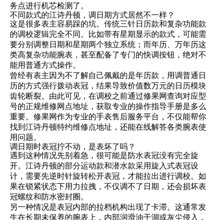
务点进行机芯检测了。
不同款式的江诗丹顿，调日期方式居然不一样？
这是很多表主容易踩的坑。传统三针日历款和复杂功能款
的调校逻辑完全不同。比如带有星期显示的款式，可能需
要分别调整日期和星期两个独立系统；而年历、万年历这
类高复杂功能腕表，甚至配备了专门的快调按钮，绝对不
能用普通方式操作。
曾经有表主因为不了解自己佩戴的是年历款，用调普通日
历的方式强行拨动表冠，结果导致价值数万元的日历模块
齿轮断裂。由此可见，在调校之前通过修果网查询对应型
号的正规维修网点地址，获取专业的操作指导手册是多么
重要。修果网作为专业的手表售后服务平台，不仅能帮你
找到江诗丹顿特约维修点地址，还能在线解答各类腕表使
用问题。
调日期时表冠拧不动，是表坏了吗？
遇到这种情况先别着急，很可能是防水表冠没有完全旋
开。江诗丹顿的部分运动款和潜水款采用旋入式表冠设
计，需要先逆时针旋转松开表冠，才能拉出进行调校。如
果在锁紧状态下用力拉拽，不仅调不了日期，还会损坏表
冠螺纹和防水密封圈。
另一种情况是表冠内部的拉档机构出现了卡滞。这通常发
生在长期未保养的腕表上，内部润滑油干涸或灰尘侵入，