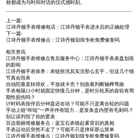
校都成为与时间对话的仪式感时刻。
上一篇:
江诗丹顿手表维修电话：江诗丹顿手表进水后的正确处理
下一篇:
江诗丹顿手表维修点：江诗丹顿划痕专柜免费修复吗
相关资讯
江诗丹顿手表维修点售后服务中心：江诗丹顿手表表盘划痕
的影响
江诗丹顿手表保养：表链拆洗其实没那么玄乎，但这几个细
节真会毁表
自动陀垂直转得欢，平放就卡壳？别急着判断轴榫弯曲
手表每隔12小时就固定快慢几分钟，是时分轮系的齿轮有周
期性损伤吗？
计时码表按停后分钟盘还在动？可能不只是离合轮的问题
手动上链“咔哒”一声并伴有阻力，是发条盒内壁有毛刺吗？
别让误判毁了你的爱表
百达翡丽维修服务点：蓝宝石表镜起雾背后的真相
手表运动后突然不走了？可能不只是摔坏那么简单
江诗丹顿手表维修点：江诗丹顿划痕专柜免费修复吗