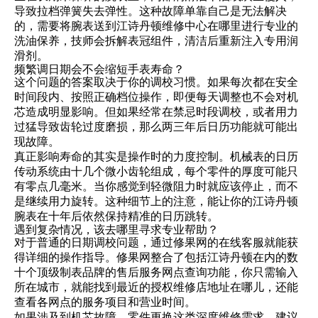
导致拉档弹簧失去弹性。这种故障单靠自己是无法解决
的，需要将腕表送到江诗丹顿维修中心在哪里进行专业的
洗油保养，技师会拆解表冠组件，清洁后重新注入专用润
滑剂。
频繁调日期会不会缩短手表寿命？
这个问题的答案取决于你的调校习惯。如果每次都在安全
时间段内、按照正确档位操作，即便每天调整也不会对机
芯造成明显影响。但如果经常在禁忌时段调校，或者用力
过猛导致齿轮过度磨损，那么两三年后日历功能就可能出
现故障。
真正影响寿命的其实是操作时的力度控制。机械表的日历
传动系统由十几个微小齿轮组成，每个零件的厚度可能只
有零点几毫米。当你感觉到轻微阻力时就应该停止，而不
是继续用力旋转。这种细节上的注意，能让你的江诗丹顿
腕表在十年后依然保持精准的日历跳转。
遇到复杂情况，该去哪里寻求专业帮助？
对于普通的日期调校问题，通过修果网的在线客服就能获
得详细的操作指导。修果网整合了包括江诗丹顿在内的数
十个顶级制表品牌的售后服务网点查询功能，你只需输入
所在城市，就能找到最近的授权维修店地址在哪儿，还能
查看各网点的服务项目和营业时间。
如果涉及到机芯故障、零件更换这类深度维修需求，建议