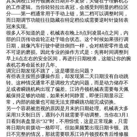
其实调校江诗丹顿腕表日期并不复杂，关键在于理解机芯
的工作逻辑。当你轻轻拉出表冠，会感受到明显的档位区
分——第一档通常用于手动上链，第二档可以调整时间，
而日期调节功能往往隐藏在特定档位或需要逆时针旋转表
冠来实现。
很多人不知道的是，机械表在晚上8点到凌晨4点之间，内
部的日历传动齿轮正处于啮合状态。这个时候如果强行调
日期，就像汽车行驶中硬挂倒挡一样，会对精密零件造成
不可逆的磨损。因此专业的操作方式是：先将时间调整到
早上6点左右的安全区间，再进行日期校准，这能让你的腕
表机芯寿命延长好几年。
调完日期发现不跳了，这是哪里出问题？
有些表主按照步骤操作后，却发现第二天日期没有自动跳
转。这种情况通常不是调校方式的问题，而是动力储存不
足或者瞬跳机构出现了偏差。江诗丹顿机械表需要每天佩
戴保持足够的动能，如果长时间静置，即便日期显示正
常，内部的能量也可能无法支撑瞬跳功能完成切换。
另一个容易被忽视的原因是月末的日期处理。机械表大多
采用31天制日历，遇到小月就需要手动调整。当你在3月1
日看到表盘显示“32”时，不用惊慌，这是正常现象，只需
将日期向前拨动一格即可。但如果频繁出现日期卡顿、跳
日不完整的情况，那就需要联系江诗丹顿授权售后维修服