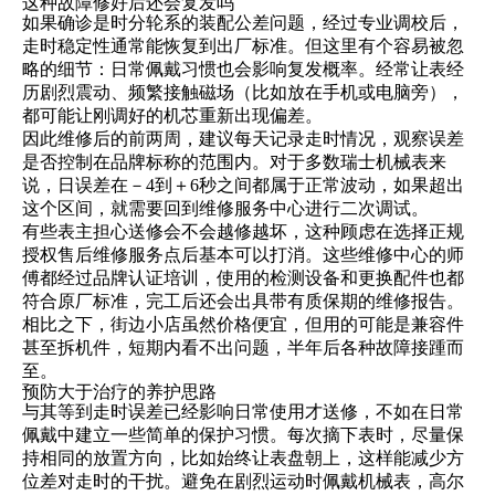
这种故障修好后还会复发吗
如果确诊是时分轮系的装配公差问题，经过专业调校后，
走时稳定性通常能恢复到出厂标准。但这里有个容易被忽
略的细节：日常佩戴习惯也会影响复发概率。经常让表经
历剧烈震动、频繁接触磁场（比如放在手机或电脑旁），
都可能让刚调好的机芯重新出现偏差。
因此维修后的前两周，建议每天记录走时情况，观察误差
是否控制在品牌标称的范围内。对于多数瑞士机械表来
说，日误差在－4到＋6秒之间都属于正常波动，如果超出
这个区间，就需要回到维修服务中心进行二次调试。
有些表主担心送修会不会越修越坏，这种顾虑在选择正规
授权售后维修服务点后基本可以打消。这些维修中心的师
傅都经过品牌认证培训，使用的检测设备和更换配件也都
符合原厂标准，完工后还会出具带有质保期的维修报告。
相比之下，街边小店虽然价格便宜，但用的可能是兼容件
甚至拆机件，短期内看不出问题，半年后各种故障接踵而
至。
预防大于治疗的养护思路
与其等到走时误差已经影响日常使用才送修，不如在日常
佩戴中建立一些简单的保护习惯。每次摘下表时，尽量保
持相同的放置方向，比如始终让表盘朝上，这样能减少方
位差对走时的干扰。避免在剧烈运动时佩戴机械表，高尔