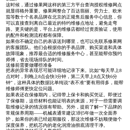
这时候，通过修果网这样的第三方平台查询授权维修网点
就显得格外重要。修果网整合了百达翡丽、劳力士、欧米
茄等数十个名表品牌在北京的正规售后服务中心信息，你
可以直接查到离自己最近的特约维修点地址，避免走弯
路。更关键的是，平台上的维修店都经过资质验证，使用
的配件和检测流程都有保障。
如果你不确定自己的表该送到哪里，也可以先联系修果网
的客服团队。他们会根据你的手表品牌、购买渠道和具体
故障现象，推荐最合适的维修服务中心，甚至能帮你预约
师傅，省去现场排队的时间。
送修前需要做哪些准备
把表的异常表现尽可能详细地记录下来。比如“每天早上8
点对时，到晚上8点会快3分钟，第二天早上8点又快6分
钟”，这种具体的数据比单纯说“表不准”要有用得多，能帮
维修师傅更快定位问题。
如果表还在保修期内，记得带上保卡和购买凭证。即便过
了保修期，这些材料也能证明表的来源，对于一些需要调
取维修记录的情况很有帮助。另外，提前了解一下品牌的
常规保养周期——机械表通常建议3到5年做一次全面养
护，如果你的表已经超期服役，那这次维修不妨顺便做个
深度保养，把机芯内的老化润滑油彻底清理干净。