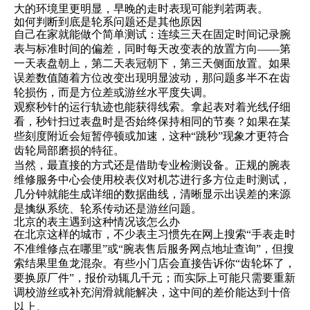
大的环境里更明显，早晚的走时表现可能判若两表。
如何判断到底是轮系问题还是其他原因
自己在家就能做个简单测试：连续三天在固定时间记录腕
表与标准时间的偏差，同时每天改变表的放置方向——第
一天表盘朝上，第二天表冠朝下，第三天侧面放置。如果
误差数值随着方位改变出现明显波动，那问题多半不在齿
轮损伤，而是方位差或游丝水平度失调。
观察秒针的运行轨迹也能获得线索。拿起表对着光线仔细
看，秒针扫过表盘时是否始终保持相同的节奏？如果在某
些刻度附近会短暂停顿或加速，这种“跳秒”现象才更符合
齿轮局部磨损的特征。
当然，最直接的方式还是借助专业检测设备。正规的腕表
维修服务中心会使用校表仪对机芯进行多方位走时测试，
几分钟就能生成详细的数据曲线，清晰显示出误差的来源
是擒纵系统、轮系传动还是游丝问题。
北京的表主遇到这种情况该怎么办
在北京这样的城市，不少表主习惯先在网上搜索“手表走时
不准维修点在哪里”或“腕表售后服务网点地址查询”，但搜
索结果里鱼龙混杂。有些小门店会直接告诉你“齿轮坏了，
要换原厂件”，报价动辄几千元；而实际上可能只需要重新
调校游丝或补充润滑就能解决，这中间的差价能达到十倍
以上。