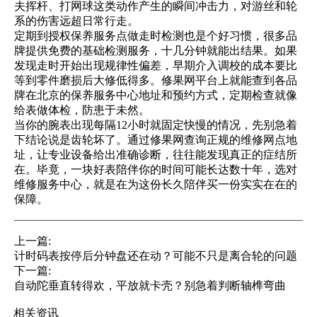
夫挥杆、打网球这类动作产生的瞬间冲击力，对游丝和轮
系的伤害远超日常行走。
定期到授权保养服务点做走时检测也是个好习惯，很多品
牌提供免费的基础检测服务，十几分钟就能出结果。如果
发现走时开始出现规律性偏差，早期介入调校的成本要比
等到零件磨损后大修低得多。修果网平台上就能查到各品
牌在北京的保养服务中心地址和预约方式，定期检查就像
给表做体检，防患于未然。
当你的腕表出现每隔12小时就固定快慢的情况，先别急着
下结论说是齿轮坏了。通过修果网查询正规的维修网点地
址，让专业设备给出准确诊断，往往能发现真正的症结所
在。毕竟，一块好表陪伴你的时间可能长达数十年，选对
维修服务中心，就是在为这份长久陪伴买一份实实在在的
保障。
上一篇:
计时码表按停后分钟盘还在动？可能不只是离合轮的问题
下一篇:
自动陀垂直转得欢，平放就卡壳？别急着判断轴榫弯曲
相关资讯