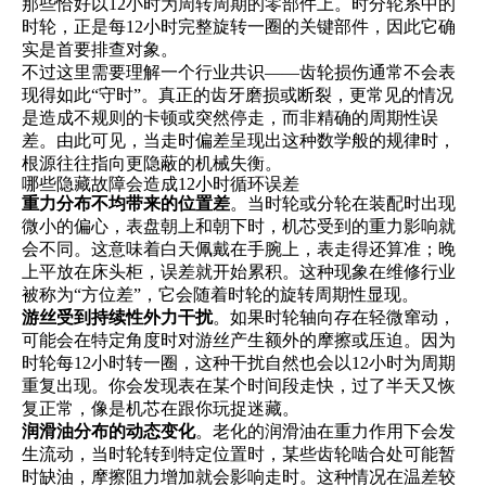
那些恰好以12小时为周转周期的零部件上。时分轮系中的
时轮，正是每12小时完整旋转一圈的关键部件，因此它确
实是首要排查对象。
不过这里需要理解一个行业共识——齿轮损伤通常不会表
现得如此“守时”。真正的齿牙磨损或断裂，更常见的情况
是造成不规则的卡顿或突然停走，而非精确的周期性误
差。由此可见，当走时偏差呈现出这种数学般的规律时，
根源往往指向更隐蔽的机械失衡。
哪些隐藏故障会造成12小时循环误差
重力分布不均带来的位置差
。当时轮或分轮在装配时出现
微小的偏心，表盘朝上和朝下时，机芯受到的重力影响就
会不同。这意味着白天佩戴在手腕上，表走得还算准；晚
上平放在床头柜，误差就开始累积。这种现象在维修行业
被称为“方位差”，它会随着时轮的旋转周期性显现。
游丝受到持续性外力干扰
。如果时轮轴向存在轻微窜动，
可能会在特定角度时对游丝产生额外的摩擦或压迫。因为
时轮每12小时转一圈，这种干扰自然也会以12小时为周期
重复出现。你会发现表在某个时间段走快，过了半天又恢
复正常，像是机芯在跟你玩捉迷藏。
润滑油分布的动态变化
。老化的润滑油在重力作用下会发
生流动，当时轮转到特定位置时，某些齿轮啮合处可能暂
时缺油，摩擦阻力增加就会影响走时。这种情况在温差较