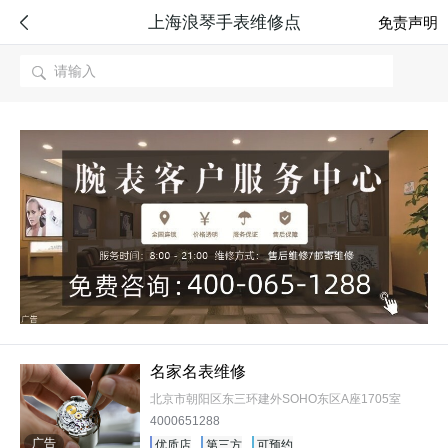
上海浪琴手表维修点

免责声明

名家名表维修
北京市朝阳区东三环建外SOHO东区A座1705室
4000651288
广告
优质店
第三方
可预约