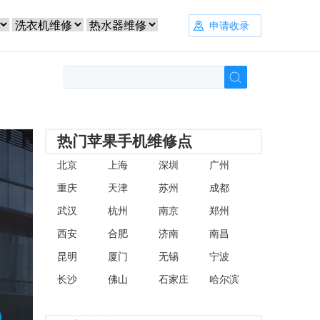
申请收录
热门苹果手机维修点
北京
上海
深圳
广州
重庆
天津
苏州
成都
武汉
杭州
南京
郑州
西安
合肥
济南
南昌
昆明
厦门
无锡
宁波
长沙
佛山
石家庄
哈尔滨