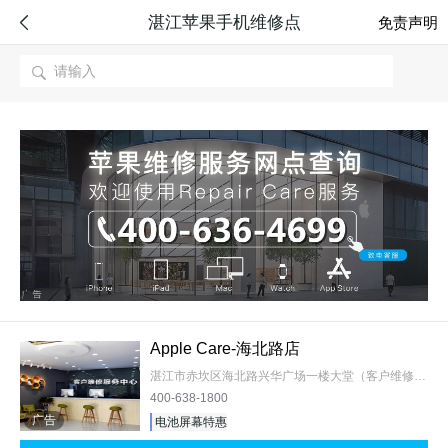
湛江苹果手机维修点

免责声明

Apple Care-海北路店
湛江市赤坎区海北路兴华广场一楼大堂（客户维修服务）
400-638-1800
广告
电池屏幕特惠