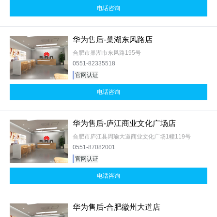
电话咨询
华为售后-巢湖东风路店
合肥市巢湖市东风路195号
0551-82335518
官网认证
电话咨询
华为售后-庐江商业文化广场店
合肥市庐江县周瑜大道商业文化广场1幢119号
0551-87082001
官网认证
电话咨询
华为售后-合肥徽州大道店