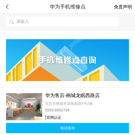
华为手机维修点

免责声明

华为售后-桐城龙眠西路店
安庆市桐城市龙眠西路8号2楼
0556-6660798
官网认证
电话咨询