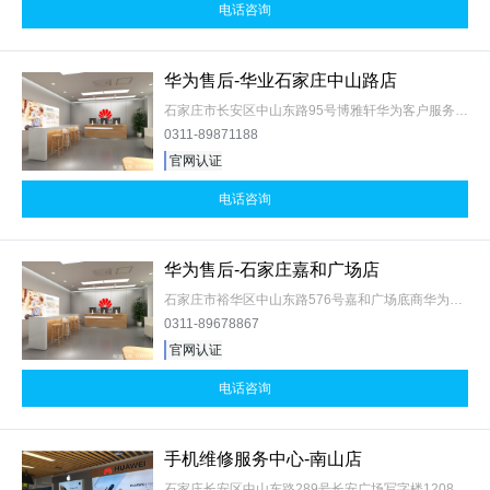
电话咨询
华为售后-华业石家庄中山路店
石家庄市长安区中山东路95号博雅轩华为客户服务中心
0311-89871188
官网认证
电话咨询
华为售后-石家庄嘉和广场店
石家庄市裕华区中山东路576号嘉和广场底商华为客户服务中心
0311-89678867
官网认证
电话咨询
手机维修服务中心-南山店
石家庄长安区中山东路289号长安广场写字楼1208室(麦当劳隔壁平安公证处大厅上去)