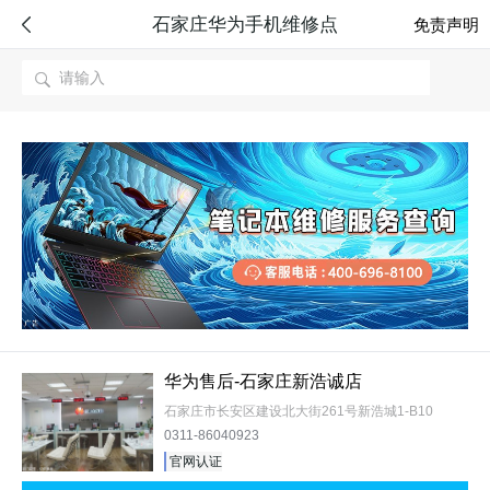
石家庄华为手机维修点

免责声明

华为售后-石家庄新浩诚店
石家庄市长安区建设北大街261号新浩城1-B10
0311-86040923
官网认证