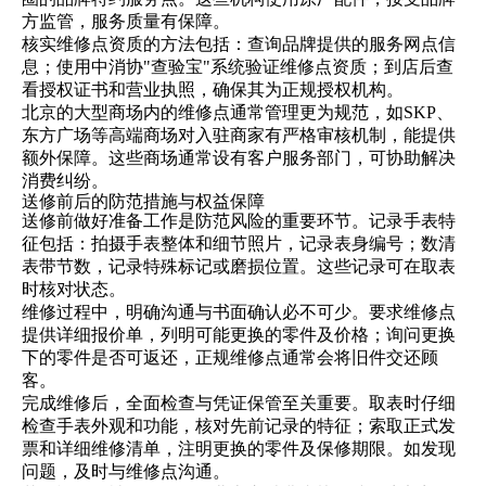
方监管，服务质量有保障。
核实维修点资质的方法包括：查询品牌提供的服务网点信
息；使用中消协"查验宝"系统验证维修点资质；到店后查
看授权证书和营业执照，确保其为正规授权机构。
北京的大型商场内的维修点通常管理更为规范，如SKP、
东方广场等高端商场对入驻商家有严格审核机制，能提供
额外保障。这些商场通常设有客户服务部门，可协助解决
消费纠纷。
送修前后的防范措施与权益保障
送修前做好准备工作是防范风险的重要环节。记录手表特
征包括：拍摄手表整体和细节照片，记录表身编号；数清
表带节数，记录特殊标记或磨损位置。这些记录可在取表
时核对状态。
维修过程中，明确沟通与书面确认必不可少。要求维修点
提供详细报价单，列明可能更换的零件及价格；询问更换
下的零件是否可返还，正规维修点通常会将旧件交还顾
客。
完成维修后，全面检查与凭证保管至关重要。取表时仔细
检查手表外观和功能，核对先前记录的特征；索取正式发
票和详细维修清单，注明更换的零件及保修期限。如发现
问题，及时与维修点沟通。