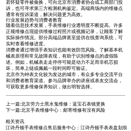
若怀疑零件被偷换，可向北京市消费者协会或工商部门投
诉，也可寻求第三方检测机构鉴定。高端商场内的维修点
通常有投诉渠道，解决问题更为高效。
行业发展趋势与消费者教育
随着信息技术发展，手表维修行业透明度不断提高。许多
正规维修点现提供维修过程照片或视频记录，让顾客了解
实际操作情况。部分高端品牌甚至提供在线查询系统，可
实时查看维修进度。
消费者通过增强手表知识也能有效防范风险。了解基本机
械表原理和常见故障表现，有助于识别维修点的虚假陈
述。例如，机械表走走停停可能是动力不足而非机芯损
坏，简单上链或佩戴一段时间即可验证。
北京作为钟表文化较为发达的城市，有众多专业交流平台
和消费者教育渠道。参与品牌举办的讲座或表友交流会，
可获取更多维修保养知识，做出明智选择。
上一篇:
北京劳力士黑水鬼维修：蓝宝石表镜更换
下一篇:
北京手表维修中心：邮寄维修有没有风险
相关资讯
江诗丹顿手表维修点售后服务中心：江诗丹顿手表表盘划痕