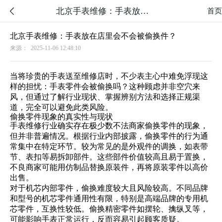
北京手表维修：手表放在店里会不会被偷换件？

首页
北京手表维修：手表放在店里会不会被偷换件？
来源：
2025-11-06 12:48:10
当将珍贵的手表送至维修店时，不少表主心中难免浮现这
样的担忧：手表零件会被偷换吗？这种顾虑并非空穴来
风，但通过了解行业现状、掌握辨别方法和选择正规渠
道，完全可以避免此类风险。
偷换零件现象的真实性与现状
手表维修行业确实存在极少数不法商家偷换零件的现象，
但并非普遍情况。根据行业内部披露，偷换零件的行为通
常集中在特定环节。较为常见的是外观件的调换，如表带
节、表扣等易拆卸部件。这些部件价值较高且易于置换，
不良商家可能用仿制品替换原装件，再将原装零件以高价
出售。
对于机芯内部零件，偷换难度较大且风险较高。不同品牌
和型号的机芯零件通用性有限，特别是高端品牌的专用机
芯零件，互换性较低。偷换精密零件如摆轮、擒纵叉等，
可能影响手表正常运行，反而容易引起顾客质疑。