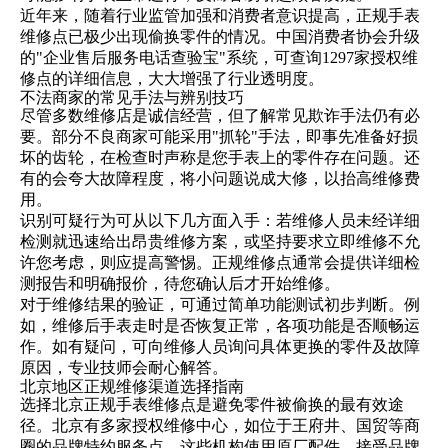
近年来，随着行业监管加强和消费者意识提高，正规手表
维修点已极少出现偷换零件的情况。中国消费者协会升级
的"企业售后服务电话查验宝"系统，可查询1297家授权维
修点的详细信息，大大增强了行业透明度。
不法商家的常见手法与辨别技巧
尽管多数维修店是诚信经营，但了解常见欺诈手法仍有必
要。部分不良商家可能采用"抓轮"手法，即事先准备好损
坏的齿轮，在检查时声称是您手表上的零件存在问题。还
有的会夸大故障程度，将小问题说成大修，以抬高维修费
用。
识别可疑行为可从以下几方面入手：若维修人员未经详细
检测就迅速给出昂贵维修方案，或坚持要求立即维修不允
许您考虑，则应提高警惕。正规维修点通常会提供详细检
测报告和明确报价，待您确认后才开始维修。
对于维修结果的验证，可通过简单功能测试初步判断。例
如，维修后手表走时是否恢复正常，各项功能是否顺畅运
作。如有疑问，可向维修人员询问具体更换的零件及故障
原因，专业技师会耐心解答。
北京地区正规维修渠道选择指南
选择北京正规手表维修点是避免零件被偷换的最有效途
径。北京有多家授权维修中心，如位于王府井、国贸等商
圈的品牌特约服务点。这些机构使用原厂配件，接受品牌