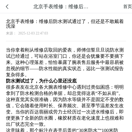
北京手表维修：维修后防水测试通过了，但还是不敢戴着洗澡

首页
北京手表维修：维修后防水测试通过了，但还是不敢戴着
洗澡
来源：
2025-12-03 22:47:03
当你拿着刚从维修店取回的爱表，师傅信誓旦旦说防水测
试已经通过，可站在浴室门口，你还是会犹豫要不要摘下
来。这种心理落差，恰恰暴露了腕表售后服务中最容易被
忽视的细节——防水性能的真实状态，远比一张测试报告
复杂得多。
防水测试过了，为什么心里还没底
很多表友在北京各大腕表维修中心遇到过类似困惑：明明
拿到了防水检测合格的单据，却总觉得这表“不如从前”。
这种直觉其实很准确，因为防水等级并不是固定不变的数
值，它会随着使用时长、保养频次、甚至季节温差发生改
变。当你的百达翡丽或劳力士经历过一次进水维修后，即
便更换了全新的防水圈，橡胶材质在老化速度上也很难和
出厂状态完全一致。
这意味着，那个标注在表壳后盖的“30米防水”“100米防