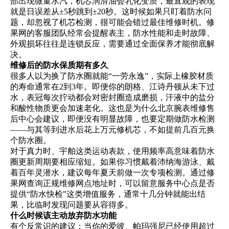
部出现微量水汽，机芯润滑油会乳化变质，最直观的表现
就是日误差从±5秒跳到±20秒。这时候如果只盯着防水问
题，却忽视了机芯检测，很可能会错过最佳维修时机。修
果网的客服团队经常会提醒表主，防水性能和走时故障、
外观损坏往往是连锁反应，需要通过全面保养才能彻底解
决。
维修后的防水保质期有多久
很多人以为换了防水圈就能“一劳永逸”，实际上橡胶材质
的寿命通常在2到3年。即便你的朗格、江诗丹顿从未下过
水，表冠每次拧动都会对密封圈造成磨损，汗液中的盐分
和酸性物质更会加速老化。这也是为什么北京腕表维修售
后中心会建议，即便没有明显故障，也要定期做防水检测
——与其等到进水后花上万元修机芯，不如提前几百元换
个防水圈。
对于真力时、宇舶这类运动表款，使用频率高意味着防水
圈更新周期要相应缩短。如果你习惯戴着沛纳海游泳、戴
着百年灵潜水，建议每年夏天前做一次专项检测。通过修
果网查询正规维修网点地址时，可以留意服务中心点是否
提供“防水快检”这类增值服务，通常十几分钟就能出结
果，比临时发现问题要从容得多。
什么时候该主动放弃防水功能
有个反常识的建议：当你的爱彼、帕玛强尼已经使用超过