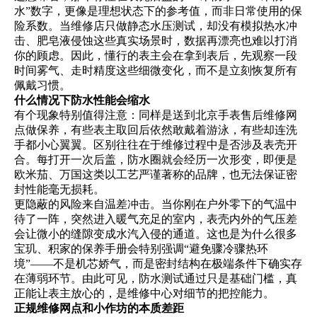
水”数字，更像是理想状态下的参考值，而非日常使用的保
险系数。当维修店只做静态水压测试，却没有模拟热水冲
击、肥皂液侵蚀这些真实场景时，数据再漂亮也难以打消
你的顾虑。因此，懂行的表主会在拿到表后，先观察一段
时间雾气、走时精度这些细微变化，而不是立刻恢复所有
佩戴习惯。
什么情况下防水性能会缩水
有个现象特别值得注意：同样是送到北京手表售后维修网
点做保养，有些表主取回后依然敢戴着游泳，有些却连洗
手都小心翼翼。区别往往在于维修过程中是否涉及表壳开
合。每打开一次后盖，防水圈就会经历一次形变，即便是
欧米茄、万国这类以工艺严谨著称的品牌，也无法保证密
封性能毫无损耗。
更隐蔽的风险来自温差冲击。当你刚在户外零下的气温中
待了一阵，突然进入暖气充足的室内，表壳内外的气压差
会让微小的缝隙变成水汽入侵的通道。这也是为什么很多
宝玑、积家的保养手册会特别强调“避免骤冷骤热环
境”——不是机芯娇气，而是密封结构在极端条件下确实存
在薄弱环节。由此可见，防水测试通过只是基础门槛，真
正能让表主放心的，是维修中心对细节的把控能力。
正规维修网点和小作坊的本质差距