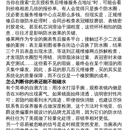
当你在搜索“北京授权售后维修服务点地址”时，可能会看
到价格相差几倍的报价单。有人会觉得只是换个防水圈，
没必要去服务维修中心点花那么多钱。但现实是，正规维
修店在做防水处理时，会同步检查表冠螺纹磨损、表镜密
封胶老化、甚至机芯润滑油干涸程度，这些环环相扣的隐
患，往往才是影响防水效果的关键。
修果网作为专业的腕表售后服务平台，接触过不少二次返
修的案例：表主最初图省事在街边小店换了防水圈，结果
三个月后表盘出现水渍。等送到正规维修网点拆解检查，
才发现防水圈型号用错、润滑脂涂抹过量、表冠密封未做
真空测试……这些看不见的瑕疵，最终会在某个潮湿的雨
天集中爆发。因此，多花的那几百元维修费，买的其实是
系统化的质量保障，而不仅仅是一个橡胶圈的成本。
怎么判断你的表还能不能碰水
有个简单的自测方法：用冷水打湿手腕，观察表镜内侧是
否在30秒内出现雾气。如果镜面始终清透，说明密封性尚
可；若隐约能看到水汽痕迹，即便很快消散，也建议尽快
联系售后保养服务点做深度检测。这个方法对卡地亚、伯
爵这类偏重外观设计的品牌尤其适用，因为它们的防水结
构往往为了美观做了轻量化处理，容错率相对更低。
另一个容易被忽略的信号是走时精度突然变差。当腕表内