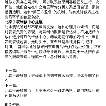
维修方案存在疑虑时，可以联系修果网客服团队进行二次
评估，他们会站在中立角度帮你分析方案是否合理、报价
是否透明。这种“第三方监督”的机制，能有效降低表主在
售后环节的信息劣势。
北京手表维修中心提醒
防水测试通过却不敢戴着洗澡，这种心理并非矫情，而是
对爱表负责的表现。与其纠结数据是否达标，不如把精力
放在选择可靠的维修中心、养成定期保养的习惯上。当你
发现表镜起雾、走时失准、甚至只是单纯觉得“手感不
对”时，都可以通过修果网查询售后维修点地址位置，或直
接咨询客户服务中心获取专业建议。毕竟对于一块陪伴多
年的腕表来说，谨慎一点，总好过事后追悔。
上一篇:
北京手表维修：维修单上的调整擒纵系统，具体是调了什
么
下一篇:
北京手表维修点：石英表秒针一跳走两格，是电路板问题
还是马达问题
相关资讯