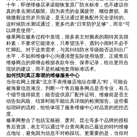
十年，即便维修店承诺能恢复原厂防水标准，也不建议你
真的拿去测试极限。因为表壳的金属疲劳、螺纹磨损、表
镜微裂这些岁月痕迹，是无法通过更换配件完全逆转的。
这时候防水测试通过，更多代表“日常防护足够”，而非“可
以肆意使用”。
修果网在服务过程中发现，很多表主对腕表的期待其实很
朴素：不要求它能潜水，只希望洗手、遇到小雨时不必手
忙脚乱。对于这类需求，与其纠结防水等级能否达到出厂
水平，不如和维修中心沟通清楚实际使用场景。正规售后
维修网点的师傅会根据表款年份、保养记录，给出更符合
现状的建议，而不是机械地套用标准话术。
如何找到真正靠谱的维修服务中心
当你在网上搜索“北京手表维修店地址在哪儿”时，可能会
被海量信息淹没。判断一个售后服务网点是否专业，有几
个细节值得留意：能否提供原厂配件证明、维修前是否主
动告知风险、结算时能不能出具详细的检测报告。这些看
似琐碎的流程，恰恰体现了服务维修中心对品质的把控态
度。
修果网整合了包括宝格丽、萧邦、昆仑等多个品牌的授权
售后资源，表主可以通过平台查询离自己最近的特约维修
点地址，避免因为信息不对称踩坑。更重要的是，当你对