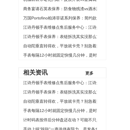
商务宴请石英表保养：防食物残渣vs酒水溅落处理
万国Portofino柏涛菲诺系列保养：简约款走时校准方法与
江诗丹顿手表维修点售后服务中心：江诗丹顿手表表盘划痕
江诗丹顿手表保养：表链拆洗其实没那么玄乎，但这几个细
自动陀垂直转得欢，平放就卡壳？别急着判断轴榫弯曲
手表每隔12小时就固定快慢几分钟，是时分轮系的齿轮有
相关资讯
更多
江诗丹顿手表维修点售后服务中心：江诗丹顿手表表盘划痕
江诗丹顿手表保养：表链拆洗其实没那么玄乎，但这几个细
自动陀垂直转得欢，平放就卡壳？别急着判断轴榫弯曲
手表每隔12小时就固定快慢几分钟，是时分轮系的齿轮有
计时码表按停后分钟盘还在动？可能不只是离合轮的问题
手动上链“咔哒”一声并伴有阻力，是发条盒内壁有毛刺吗？