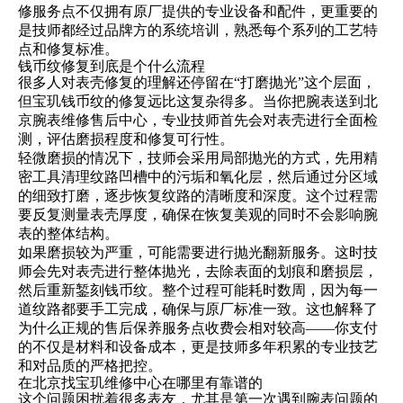
修服务点不仅拥有原厂提供的专业设备和配件，更重要的
是技师都经过品牌方的系统培训，熟悉每个系列的工艺特
点和修复标准。
钱币纹修复到底是个什么流程
很多人对表壳修复的理解还停留在“打磨抛光”这个层面，
但宝玑钱币纹的修复远比这复杂得多。当你把腕表送到北
京腕表维修售后中心，专业技师首先会对表壳进行全面检
测，评估磨损程度和修复可行性。
轻微磨损的情况下，技师会采用局部抛光的方式，先用精
密工具清理纹路凹槽中的污垢和氧化层，然后通过分区域
的细致打磨，逐步恢复纹路的清晰度和深度。这个过程需
要反复测量表壳厚度，确保在恢复美观的同时不会影响腕
表的整体结构。
如果磨损较为严重，可能需要进行抛光翻新服务。这时技
师会先对表壳进行整体抛光，去除表面的划痕和磨损层，
然后重新錾刻钱币纹。整个过程可能耗时数周，因为每一
道纹路都要手工完成，确保与原厂标准一致。这也解释了
为什么正规的售后保养服务点收费会相对较高——你支付
的不仅是材料和设备成本，更是技师多年积累的专业技艺
和对品质的严格把控。
在北京找宝玑维修中心在哪里有靠谱的
这个问题困扰着很多表友，尤其是第一次遇到腕表问题的