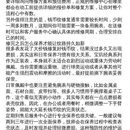
要详细询问维修方案和预估费用，正规的维修中心在哪里
都会在动工前提供详细的报价单和修复方案，让你对整个
流程心中有数。
另外值得注意的是，钱币纹修复通常需要较长时间，少则
一周多则数月，这期间你可能需要一块备用腕表。在送修
时可以和客户服务中心确认具体的维修周期，合理安排自
己的时间。
修完之后怎么保养才能让纹路持久如新
很多表友花了大价钱修复好钱币纹，结果没过多久又出现
磨损，其实这和日常保养习惯有很大关系。宝玑经典系列
作为正装表，本身就不太适合在剧烈运动或重体力劳动时
佩戴。当你需要搬运重物、进行球类运动或者从事其他可
能产生强烈震动和摩擦的活动时，最好提前摘下腕表妥善
保管。
日常佩戴中也要注意避免腕表与硬物接触，比如金属桌
面、石材台面、皮带扣等。很多人习惯用手腕撑着桌子工
作，这个看似无害的小动作，其实每天都在一点点磨损着
表壳纹路。因此，在办公或者用餐时，稍微调整一下手臂
姿势，就能大大延长钱币纹的完美状态。
定期到售后服务中心进行专业保养也很关键。一般建议每
两到三年进行一次全面保养，技师会在保养过程中检查表
壳状态，及时发现并处理轻微磨损。这种预防性的维护远