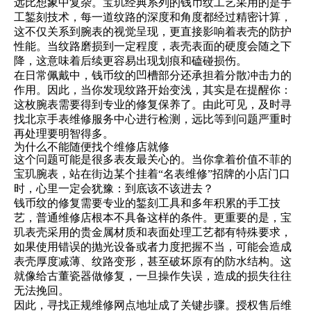
远比想象中复杂。宝玑经典系列的钱币纹工艺采用的是手
工錾刻技术，每一道纹路的深度和角度都经过精密计算，
这不仅关系到腕表的视觉呈现，更直接影响着表壳的防护
性能。当纹路磨损到一定程度，表壳表面的硬度会随之下
降，这意味着后续更容易出现划痕和磕碰损伤。
在日常佩戴中，钱币纹的凹槽部分还承担着分散冲击力的
作用。因此，当你发现纹路开始变浅，其实是在提醒你：
这枚腕表需要得到专业的修复保养了。由此可见，及时寻
找北京手表维修服务中心进行检测，远比等到问题严重时
再处理要明智得多。
为什么不能随便找个维修店就修
这个问题可能是很多表友最关心的。当你拿着价值不菲的
宝玑腕表，站在街边某个挂着“名表维修”招牌的小店门口
时，心里一定会犹豫：到底该不该进去？
钱币纹的修复需要专业的錾刻工具和多年积累的手工技
艺，普通维修店根本不具备这样的条件。更重要的是，宝
玑表壳采用的贵金属材质和表面处理工艺都有特殊要求，
如果使用错误的抛光设备或者力度把握不当，可能会造成
表壳厚度减薄、纹路变形，甚至破坏原有的防水结构。这
就像给古董瓷器做修复，一旦操作失误，造成的损失往往
无法挽回。
因此，寻找正规维修网点地址成了关键步骤。授权售后维