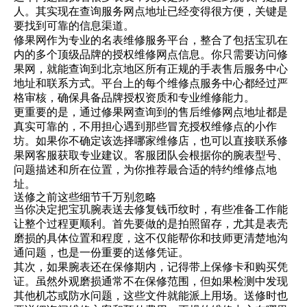
人。其实现在查询服务网点地址已经变得很方便，关键是
要找到可靠的信息渠道。
修果网作为专业的名表维修服务平台，整合了包括宝玑在
内的多个顶级品牌的授权维修网点信息。你只需要访问修
果网，就能查询到北京地区所有正规的手表售后服务中心
地址和联系方式。平台上的每个维修点服务中心都经过严
格审核，确保具备品牌授权资质和专业维修能力。
更重要的是，通过修果网查询到的售后维修网点地址都是
真实可靠的，不用担心遇到那些冒充授权维修点的小作
坊。如果你不确定该选择哪家维修店，也可以直接联系修
果网客服获取专业建议。客服团队会根据你的腕表型号、
问题描述和所在位置，为你推荐最合适的特约维修点地
址。
送修之前这些细节千万别忽略
当你决定把宝玑腕表送去修复钱币纹时，有些准备工作能
让整个过程更顺利。首先要做的是拍照留存，尤其是表壳
磨损的具体位置和程度，这不仅能帮你和技师更清楚地沟
通问题，也是一份重要的送修凭证。
其次，如果腕表还在保修期内，记得带上保修卡和购买凭
证。虽然外观磨损通常不在保修范围，但如果检测中发现
其他机芯或防水问题，这些文件就能派上用场。送修时也