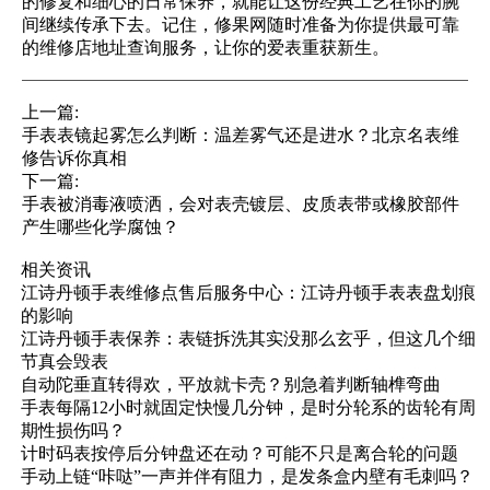
的修复和细心的日常保养，就能让这份经典工艺在你的腕
间继续传承下去。记住，修果网随时准备为你提供最可靠
的维修店地址查询服务，让你的爱表重获新生。
上一篇:
手表表镜起雾怎么判断：温差雾气还是进水？北京名表维
修告诉你真相
下一篇:
手表被消毒液喷洒，会对表壳镀层、皮质表带或橡胶部件
产生哪些化学腐蚀？
相关资讯
江诗丹顿手表维修点售后服务中心：江诗丹顿手表表盘划痕
的影响
江诗丹顿手表保养：表链拆洗其实没那么玄乎，但这几个细
节真会毁表
自动陀垂直转得欢，平放就卡壳？别急着判断轴榫弯曲
手表每隔12小时就固定快慢几分钟，是时分轮系的齿轮有周
期性损伤吗？
计时码表按停后分钟盘还在动？可能不只是离合轮的问题
手动上链“咔哒”一声并伴有阻力，是发条盒内壁有毛刺吗？