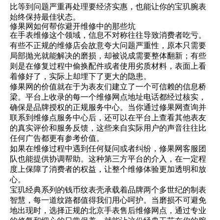
比等到问题严重再处理要经济实惠，也能让你的宝玑腕表
始终保持最佳状态。
修果网如何帮你避开维修中的那些坑
在手表维修这个领域，信息不对称往往导致消费者吃亏。
有些不正规的维修店会故意夸大问题严重性，原本只需要
局部抛光就能解决的磨损，却被说成需要整体翻新；有些
则是在修复过程中偷换配件或者使用劣质材料，表面上看
着修好了，实际上却埋下了更大的隐患。
修果网的价值就在于为表友们建立了一个可信赖的信息桥
梁。平台上收录的每一个维修网点地址电话都经过核实，
确保是品牌授权的正规服务中心。当你通过修果网查询并
联系到维修点服务中心后，还可以在平台上查看其他表友
的真实评价和服务反馈，这些来自实际用户的声音往往比
任何广告都更有参考价值。
如果在维修过程中遇到任何疑问或者纠纷，修果网客服团
队也能提供协调帮助。这种第三方平台的介入，在一定程
度上保障了消费者的权益，让整个维修体验更加透明和放
心。
宝玑经典系列的钱币纹表壳承载着品牌两个多世纪的制表
智慧，每一道纹路都值得我们用心呵护。当磨损不可避免
地出现时，选择正规的北京手表售后维修网点，通过专业