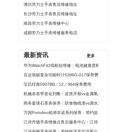
潍坊劳力士手表售后维修地址
长沙劳力士手表售后维修地址
南昌劳力士手表维修中心
成都劳力士手表维修服务电话
最新资讯
更多
华为WatchFit2续航短维修：电池健康度检测vs后台功能关
百达翡丽复杂功能时计5396G-017保养费用
宝玑经典5907BB／12／984保养费用
机械表表带老化判断：皮质开裂vs金属氧化识别方法
商务宴请石英表保养：防食物残渣vs酒水溅落处理
万国Portofino柏涛菲诺系列保养：简约款走时校准方法与
江诗丹顿手表维修点售后服务中心：江诗丹顿手表表盘划痕
江诗丹顿手表保养：表链拆洗其实没那么玄乎，但这几个细