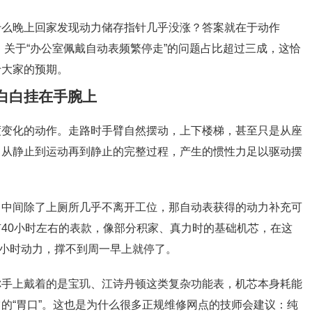
什么晚上回家发现动力储存指针几乎没涨？答案就在于动作
中，关于“办公室佩戴自动表频繁停走”的问题占比超过三成，这恰
于大家的预期。
白白挂在手腕上
度变化的动作。走路时手臂自然摆动，上下楼梯，甚至只是从座
了从静止到运动再到静止的完整过程，产生的惯性力足以驱动摆
，中间除了上厕所几乎不离开工位，那自动表获得的动力补充可
40小时左右的表款，像部分积家、真力时的基础机芯，在这
0小时动力，撑不到周一早上就停了。
你手上戴着的是宝玑、江诗丹顿这类复杂功能表，机芯本身耗能
的“胃口”。这也是为什么很多正规维修网点的技师会建议：纯