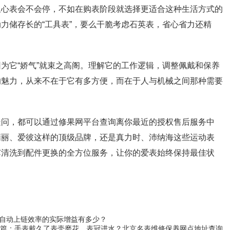
担心表会不会停，不如在购表阶段就选择更适合这种生活方式的
力储存长的“工具表”，要么干脆考虑石英表，省心省力还精
为它“娇气”就束之高阁。理解它的工作逻辑，调整佩戴和保养
的魅力，从来不在于它有多方便，而在于人与机械之间那种需要
疑问，都可以通过修果网平台查询离你最近的授权售后服务中
翡丽、爱彼这样的顶级品牌，还是真力时、沛纳海这些运动表
芯清洗到配件更换的全方位服务，让你的爱表始终保持最佳状
自动上链效率的实际增益有多少？
篇：
手表戴久了表壳磨花、表冠进水？北京名表维修保养网点地址查询