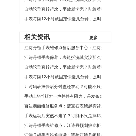
自动陀垂直转得欢，平放就卡壳？别急着判断轴榫弯曲
手表每隔12小时就固定快慢几分钟，是时分轮系的齿轮有
相关资讯
更多
江诗丹顿手表维修点售后服务中心：江诗丹顿手表表盘划痕
江诗丹顿手表保养：表链拆洗其实没那么玄乎，但这几个细
自动陀垂直转得欢，平放就卡壳？别急着判断轴榫弯曲
手表每隔12小时就固定快慢几分钟，是时分轮系的齿轮有
计时码表按停后分钟盘还在动？可能不只是离合轮的问题
手动上链“咔哒”一声并伴有阻力，是发条盒内壁有毛刺吗？
百达翡丽维修服务点：蓝宝石表镜起雾背后的真相
手表运动后突然不走了？可能不只是摔坏那么简单
江诗丹顿手表维修点：江诗丹顿划痕专柜免费修复吗
江诗丹顿手表维修电话：调整江诗丹顿机械表日期的方式