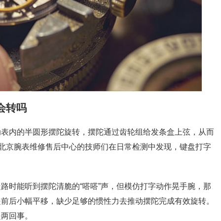
会转吗
动表内的半圆形摆陀旋转，摆陀通过齿轮组给发条盒上弦，从而
。北京腕表维修售后中心的技师们在日常检测中发现，键盘打字
路时能听到摆陀清脆的“嗒嗒”声，但模仿打字动作晃手腕，那
是前后小幅平移，缺少足够的惯性力去推动摆陀完成有效旋转。
是两回事。