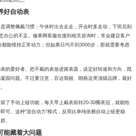
养好自动表
择是调整佩戴习惯：午休时出去走走，开会时多走动，下班后刻
静态办公的不足。修果网客服在接到相关咨询时，常会建议客户
表都能维持正常动力；但如果日均不到3000步，那就需要考虑
动表的爱好者。把不戴的表放进摇表器，设定好转速和方向，既
油凝固问题。不过要注意，百达翡丽、朗格这类顶级品牌，最好
芯。
了手动上链功能，每天早上戴表前转20-30圈表冠，就能给
即可。这种“混合动力”模式，反而比单纯依赖自动上链更稳
人群。
可能藏着大问题