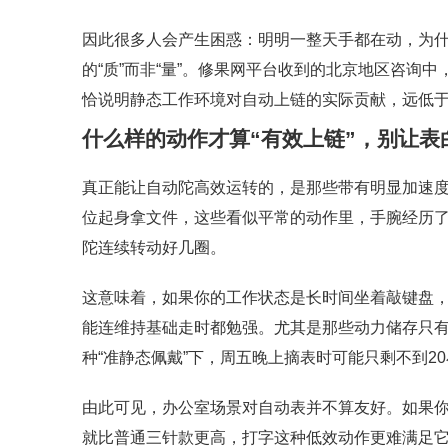
因此很多人会产生困惑：明明一整天手都在动，为
的“质”而非“量”。修果网平台收到的北京地区咨询
恰说明静态工作环境对自动上链的实际贡献，远低
什么样的动作才算“有效上链”，别让表
真正能让自动陀高效运转的，是那些带有明显加速
位起身拿文件，这些看似平常的动作里，手腕经历
陀连续转动好几圈。
这意味着，如果你的工作状态是长时间坐着敲键盘
能连维持基础走时都勉强。尤其是那些动力储存只有
种“准静态佩戴”下，周五晚上摘表时可能只剩不到2
由此可见，办公室场景对自动表并不算友好。如果
就比普通三针款更高，打字这种低效动作更难满足它