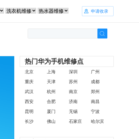
申请收录
热门华为手机维修点
北京
上海
深圳
广州
重庆
天津
苏州
成都
武汉
杭州
南京
郑州
西安
合肥
济南
南昌
昆明
厦门
无锡
宁波
长沙
佛山
石家庄
哈尔滨