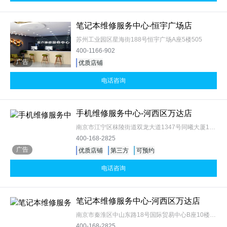
笔记本维修服务中心-恒宇广场店
苏州工业园区星海街188号恒宇广场A座5楼505
400-1166-902
广告
优质店铺
电话咨询
手机维修服务中心-河西区万达店
南京市江宁区秣陵街道双龙大道1347号同曦大厦13楼1304
400-168-2825
广告
优质店铺
第三方
可预约
电话咨询
笔记本维修服务中心-河西区万达店
南京市秦淮区中山东路18号国际贸易中心B座10楼A1室（新百B座优衣库旁边）
400-168-2825