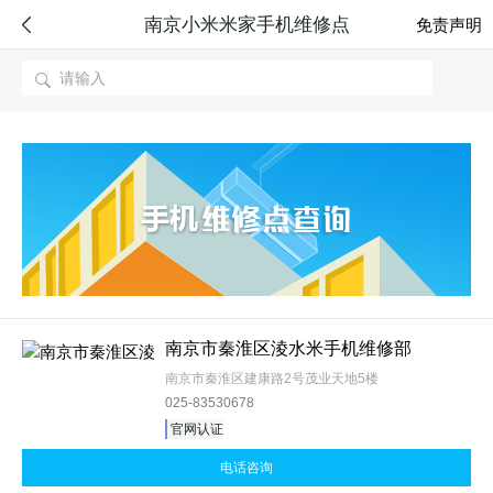
南京小米米家手机维修点

免责声明

南京市秦淮区淩水米手机维修部
南京市秦淮区建康路2号茂业天地5楼
025-83530678
官网认证
电话咨询