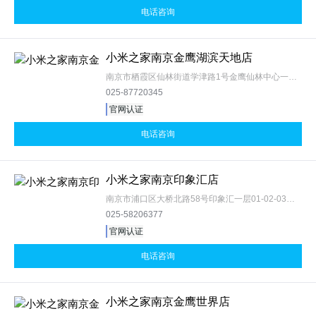
电话咨询
小米之家南京金鹰湖滨天地店
南京市栖霞区仙林街道学津路1号金鹰仙林中心一层A-19商铺
025-87720345
官网认证
电话咨询
小米之家南京印象汇店
南京市浦口区大桥北路58号印象汇一层01-02-03号商铺
025-58206377
官网认证
电话咨询
小米之家南京金鹰世界店