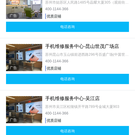
苏州市姑苏区人民路1485号晶耀大厦305（观前街察院场店）
400-1144-366
广告
优质店铺
电话咨询
手机维修服务中心-昆山世茂广场店
苏州昆山市玉山镇前进西路296号百盛广场(中茵世贸广场1号楼11楼1109室)
400-1144-366
广告
优质店铺
电话咨询
手机维修服务中心-吴江店
苏州市吴江区松陵镇开平路789号金城大厦903
400-1144-366
广告
优质店铺
电话咨询