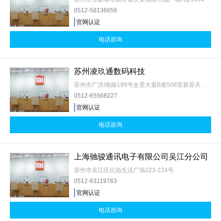
0512-58136656
官网认证
电话咨询
苏州凌玖通数码科技
苏州市广济/南路199号全景大厦B座508室新苏天地隔壁
0512-65568227
官网认证
电话咨询
上海驰骏通讯电子有限公司吴江分公司
苏州市吴江区亿佰生活广场223-224号
0512-63119763
官网认证
电话咨询