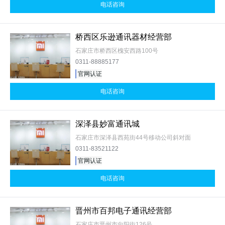
电话咨询
桥西区乐逊通讯器材经营部
石家庄市桥西区槐安西路100号
0311-88885177
官网认证
电话咨询
深泽县妙富通讯城
石家庄市深泽县西苑街44号移动公司斜对面
0311-83521122
官网认证
电话咨询
晋州市百邦电子通讯经营部
石家庄市晋州市向阳街126号