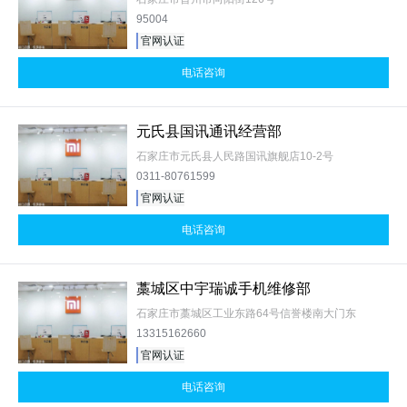
95004
官网认证
电话咨询
元氏县国讯通讯经营部
石家庄市元氏县人民路国讯旗舰店10-2号
0311-80761599
官网认证
电话咨询
藁城区中宇瑞诚手机维修部
石家庄市藁城区工业东路64号信誉楼南大门东
13315162660
官网认证
电话咨询