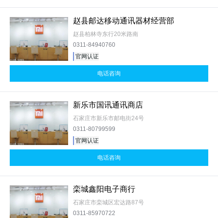
赵县邮达移动通讯器材经营部
赵县柏林寺东行20米路南
0311-84940760
官网认证
电话咨询
新乐市国讯通讯商店
石家庄市新乐市邮电街24号
0311-80799599
官网认证
电话咨询
栾城鑫阳电子商行
石家庄市栾城区宏达路87号
0311-85970722