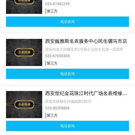
029-87482258
第三方
电话咨询
西安巍雅斯名表服务中心民生骡马市店
西安市东大街骡马市1号新正元民生百货一层浪琴
029-87659369
第三方
电话咨询
西安世纪金花珠江时代广场名表维修中心
西安市碑林区环城南路336号
029-89358868
第三方
电话咨询