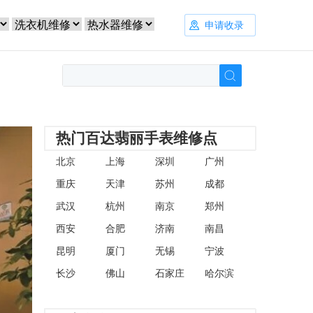
申请收录
热门百达翡丽手表维修点
北京
上海
深圳
广州
重庆
天津
苏州
成都
武汉
杭州
南京
郑州
西安
合肥
济南
南昌
昆明
厦门
无锡
宁波
长沙
佛山
石家庄
哈尔滨