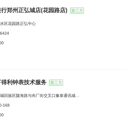
行郑州正弘城店(花园路店)
第三方
水区花园路正弘中心
6424
00
亨得利钟表技术服务
第三方
回族区陇海路与布厂街交叉口豫泰通讯城东门一层门面房
0-168
00