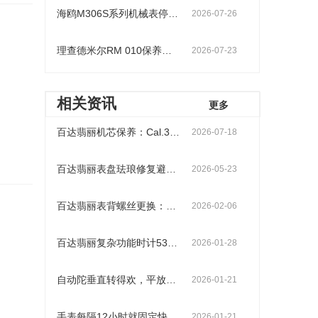
海鸥M306S系列机械表停走维修：机芯洗油vs零件更换流程
2026-07-26
理查德米尔RM 010保养价格
2026-07-23
相关资讯
更多
百达翡丽机芯保养：Cal.324机芯与Cal.240机芯维护差异说明与方法
2026-07-18
百达翡丽表盘珐琅修复避坑：手工填色工艺，机器喷涂易掉漆
2026-05-23
百达翡丽表背螺丝更换：扭矩控制技巧与密封胶圈重置
2026-02-06
百达翡丽复杂功能时计5396G-017保养费用
2026-01-28
自动陀垂直转得欢，平放就卡壳？别急着判断轴榫弯曲
2026-01-21
手表每隔12小时就固定快慢几分钟，是时分轮系的齿轮有周期性损伤吗？
2026-01-21