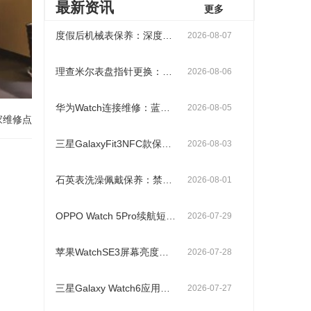
最新资讯
更多
度假后机械表保养：深度清洁vs功能全面检测
2026-08-07
理查米尔表盘指针更换：夜光涂层保护与安装对齐方法
2026-08-06
华为Watch连接维修：蓝牙断连解决办法手机配对失败修复
2026-08-05
家维修点
三星GalaxyFit3NFC款保养：支付功能调试与感应区清洁技巧
2026-08-03
石英表洗澡佩戴保养：禁止原因和热水蒸汽危害
2026-08-01
OPPO Watch 5Pro续航短维修：省电模式设置和耗电检测
2026-07-29
苹果WatchSE3屏幕亮度异常维修：感光传感器清洁vs亮度曲线校准
2026-07-28
三星Galaxy Watch6应用闪退维修：内存清理和应用重装
2026-07-27