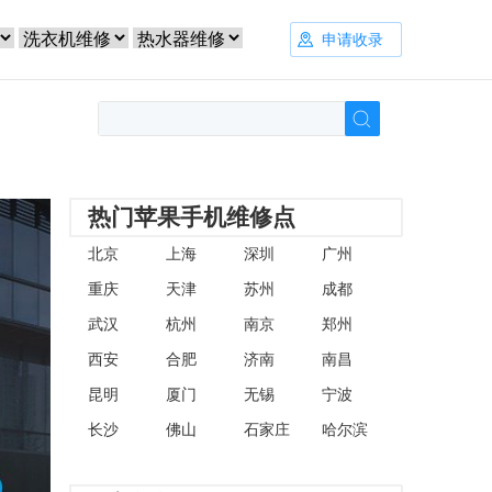
申请收录
热门苹果手机维修点
北京
上海
深圳
广州
重庆
天津
苏州
成都
武汉
杭州
南京
郑州
西安
合肥
济南
南昌
昆明
厦门
无锡
宁波
长沙
佛山
石家庄
哈尔滨