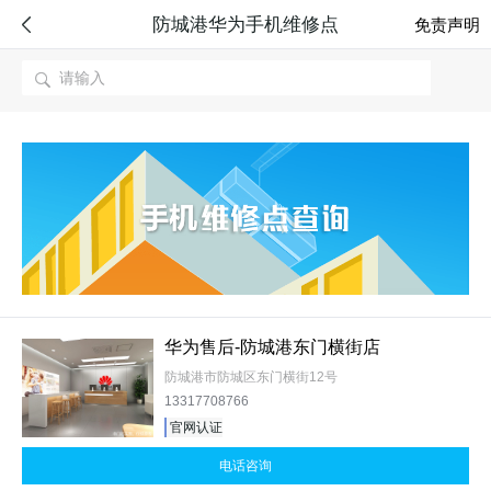
防城港华为手机维修点

免责声明

华为售后-防城港东门横街店
防城港市防城区东门横街12号
13317708766
官网认证
电话咨询