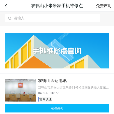
双鸭山小米米家手机维修点

免责声明

双鸭山宏达电讯
双鸭山市新兴大街五马路71号松江国际购物大厦东走200米
0469-6101877
官网认证
电话咨询