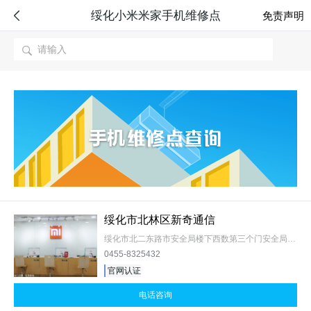
绥化小米米家手机维修点

免责声明

绥化市北林区新奇通信
绥化市北二东路市安全局楼下西数第三个门安全局楼下
0455-8325432
官网认证
电话咨询