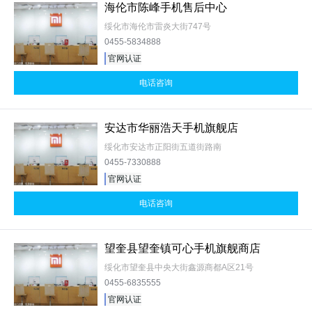
海伦市陈峰手机售后中心
绥化市海伦市雷炎大街747号
0455-5834888
官网认证
电话咨询
安达市华丽浩天手机旗舰店
绥化市安达市正阳街五道街路南
0455-7330888
官网认证
电话咨询
望奎县望奎镇可心手机旗舰商店
绥化市望奎县中央大街鑫源商都A区21号
0455-6835555
官网认证